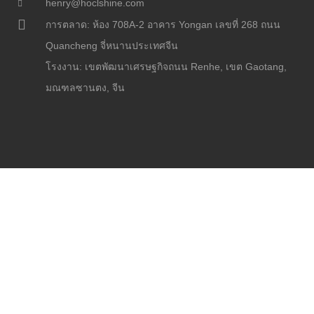
henry@hoclshine.com
การตลาด: ห้อง 708A-2 อาคาร Yongan เลขที่ 268 ถนน
Quancheng จี่หนานประเทศจีน
โรงงาน: เขตพัฒนาเศรษฐกิจถนน Renhe, เขต Gaotang,
มณฑลซานตง, จีน